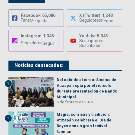
Facebook
65,086
X (Twitter)
1,248
Fans
Seguidores
Me gusta
Seguir
n
Instagram
1,345
Youtube
5,345
Suscriptores
Seguidores
Seguir
Suscribirse
Noticias destacadas:
Del cabildo al circo: Síndica de
1
Atizapán opta por el ridículo
durante presentación de Bando
Municipal
6 de febrero de 2026
Magia, sonrisas y tradición:
2
Atizapán celebrará el Día de
Reyes con un gran festival
familiar