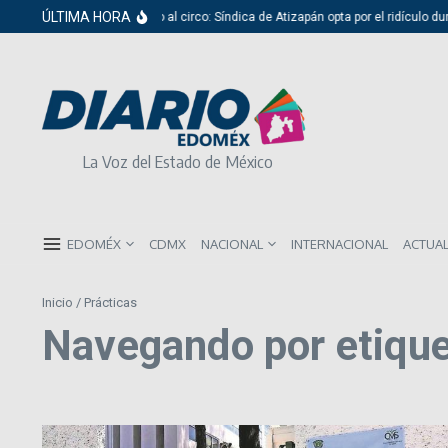
Saltar al contenido
ÚLTIMA HORA
Del cabildo al circo: Síndica de Atizapán opta por el ridículo dura
La Voz del Estado de México
EDOMÉX
CDMX
NACIONAL
INTERNACIONAL
ACTUA
Inicio
/
Prácticas
Navegando por etique