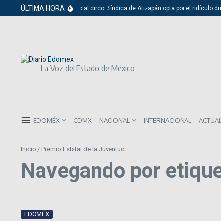
Saltar al contenido
ÚLTIMA HORA
Del cabildo al circo: Síndica de Atizapán opta por el ridículo du
La Voz del Estado de México
EDOMÉX
CDMX
NACIONAL
INTERNACIONAL
ACTUA
Inicio
/
Premio Estatal de la Juventud
Navegando por etique
EDOMÉX