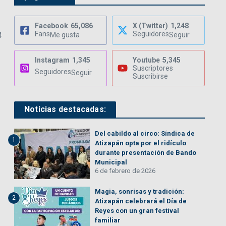
Facebook
65,086
X (Twitter)
1,248
Fans
Seguidores
Me gusta
Seguir
4
Instagram
1,345
Youtube
5,345
Suscriptores
Seguidores
Seguir
Suscribirse
Noticias destacadas:
Del cabildo al circo: Síndica de
1
Atizapán opta por el ridículo
durante presentación de Bando
Municipal
6 de febrero de 2026
Magia, sonrisas y tradición:
2
Atizapán celebrará el Día de
Reyes con un gran festival
familiar