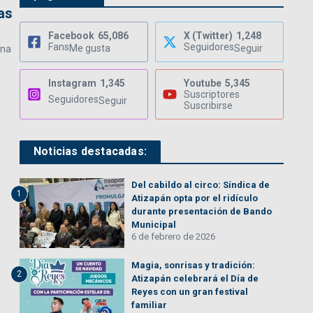
as
Facebook
65,086
X (Twitter)
1,248
Fans
Seguidores
Me gusta
Seguir
una
Instagram
1,345
Youtube
5,345
Suscriptores
Seguidores
Seguir
Suscribirse
Noticias destacadas:
Del cabildo al circo: Síndica de
1
Atizapán opta por el ridículo
durante presentación de Bando
Municipal
6 de febrero de 2026
Magia, sonrisas y tradición:
2
Atizapán celebrará el Día de
Reyes con un gran festival
familiar