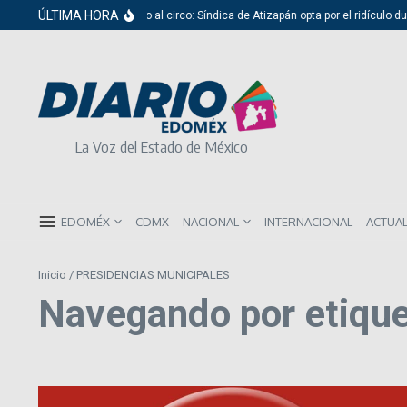
Saltar al contenido
ÚLTIMA HORA
Del cabildo al circo: Síndica de Atizapán opta por el ridículo du
La Voz del Estado de México
EDOMÉX
CDMX
NACIONAL
INTERNACIONAL
ACTUA
Inicio
/
PRESIDENCIAS MUNICIPALES
Navegando por etiq