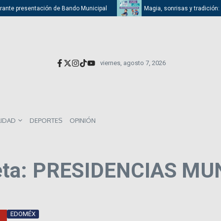
rante presentación de Bando Municipal
Magia, sonrisas y tradición: At
viernes, agosto 7, 2026
LIDAD
DEPORTES
OPINIÓN
ueta: PRESIDENCIAS MU
EDOMÉX