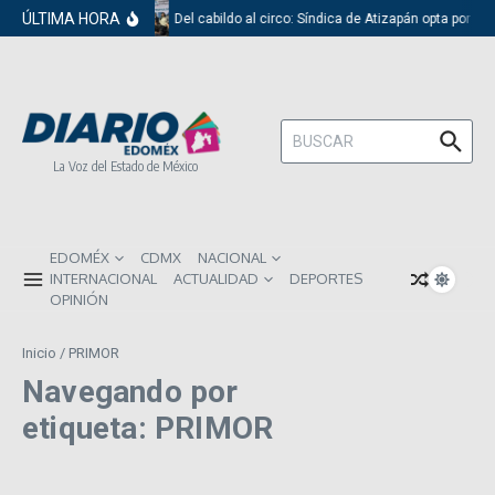
Saltar al contenido
ÚLTIMA HORA
Del cabildo al circo: Síndica de Atizapán opta por el
Buscar:
La Voz del Estado de México
EDOMÉX
CDMX
NACIONAL
INTERNACIONAL
ACTUALIDAD
DEPORTES
OPINIÓN
Inicio
/
PRIMOR
Navegando por
etiqueta: PRIMOR