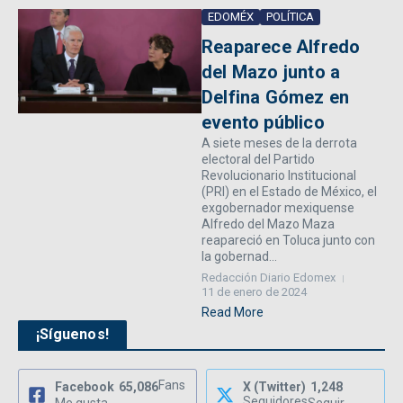
EDOMÉX
POLÍTICA
Reaparece Alfredo
del Mazo junto a
Delfina Gómez en
evento público
A siete meses de la derrota
electoral del Partido
Revolucionario Institucional
(PRI) en el Estado de México, el
exgobernador mexiquense
Alfredo del Mazo Maza
reapareció en Toluca junto con
la gobernad...
Redacción Diario Edomex
11 de enero de 2024
Read More
¡Síguenos!
Fans
Facebook
65,086
X (Twitter)
1,248
Seguidores