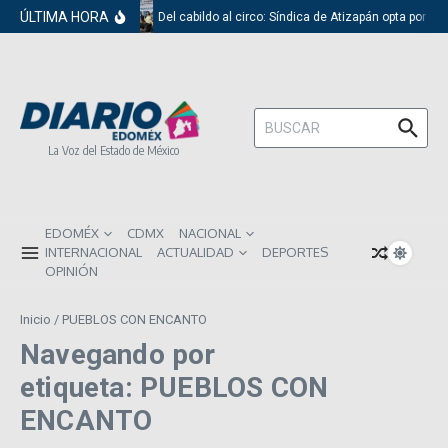
Saltar al contenido
ÚLTIMA HORA
Del cabildo al circo: Síndica de Atizapán opta por el
Buscar:
La Voz del Estado de México
EDOMÉX
CDMX
NACIONAL
INTERNACIONAL
ACTUALIDAD
DEPORTES
OPINIÓN
Inicio
/
PUEBLOS CON ENCANTO
Navegando por
etiqueta: PUEBLOS CON
ENCANTO