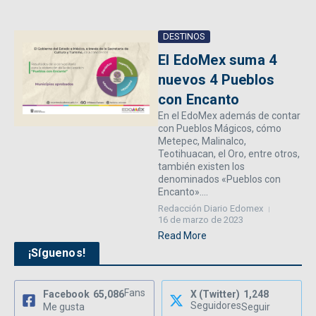
DESTINOS
El EdoMex suma 4
nuevos 4 Pueblos
con Encanto
En el EdoMex además de contar
con Pueblos Mágicos, cómo
Metepec, Malinalco,
Teotihuacan, el Oro, entre otros,
también existen los
denominados «Pueblos con
Encanto»....
Redacción Diario Edomex
16 de marzo de 2023
Read More
¡Síguenos!
Fans
Facebook
65,086
X (Twitter)
1,248
Seguidores
Me gusta
Seguir