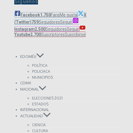
Síguenos
Facebook
1,750
Fans
Me gusta
X
(Twitter)
759
Seguidores
Seguir
Instagram
2,500
Seguidores
Seguir
Youtube
2,700
Suscriptores
Suscribirse
EDOMÉX
POLÍTICA
POLICIACA
MUNICIPIOS
CDMX
NACIONAL
ELECCIONES 2O21
ESTADOS
INTERNACIONAL
ACTUALIDAD
CIENCIA
CULTURA