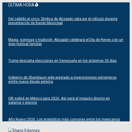
Saltar
ÚLTIMA HORA
al
contenido
Del cabildo al circo: Síndica de Atizapán opta por el ridículo durante
presentación de Bando Municipal
Magia, sonrisas y tradición: Atizapán celebrará el Día de Reyes con un
gran festival familiar
Trump descarta elecciones en Venezuela en los próximos 30 días
Gobierno de Sheinbaum pide prestado a inversionistas extranjeros;
emite nueva deuda externa
ISR subirá en México para 2026: Así será el impacto directo en
salarios y precios
Año Nuevo 2026: Los propósitos más comunes entre los mexicanos