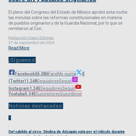
El pleno del Congreso del Estado de México aprobó esta noche
las minutas sobre las reformas constitucionales en materia
de pueblos originarios y de la Guardia Nacional, por lo que se
remitieron al Con...
Redacción Diario Edomex
27 de septiembre de 2024
Read More
¡Síguenos!
Facebook
65,086
Fans
Me gusta
X
(Twitter)
1,248
Seguidores
Seguir
Instagram
1,345
Seguidores
Seguir
Youtube
5,345
Suscriptores
Suscribirse
Noticias destacadas:
1
Del cabildo al circo: Síndica de Atizapán opta por el ridículo durante