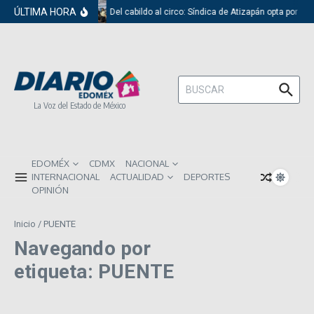
Saltar al contenido
ÚLTIMA HORA
Del cabildo al circo: Síndica de Atizapán opta por el
Buscar:
La Voz del Estado de México
EDOMÉX
CDMX
NACIONAL
INTERNACIONAL
ACTUALIDAD
DEPORTES
OPINIÓN
Inicio
/
PUENTE
Navegando por
etiqueta: PUENTE