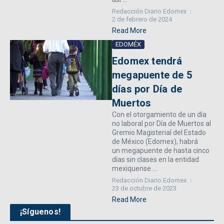
Redacción Diario Edomex
2 de febrero de 2024
Read More
EDOMÉX
Edomex tendrá
megapuente de 5
días por Día de
Muertos
Con el otorgamiento de un día
no laboral por Día de Muertos al
Gremio Magisterial del Estado
de México (Edomex), habrá
un megapuente de hasta cinco
días sin clases en la entidad
mexiquense....
Redacción Diario Edomex
23 de octubre de 2023
Read More
¡Síguenos!