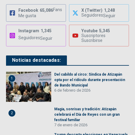
Fans
Facebook
65,086
X (Twitter)
1,248
Seguidores
Me gusta
Seguir
Instagram
1,345
Youtube
5,345
Suscriptores
Seguidores
Seguir
Suscribirse
Noticias destacadas:
Del cabildo al circo: Síndica de Atizapán
1
opta por el ridículo durante presentación
de Bando Municipal
6 de febrero de 2026
Magia, sonrisas y tradición: Atizapán
2
celebrará el Día de Reyes con un gran
festival familiar
7 de enero de 2026
Trump descarta elecciones en Venezuela