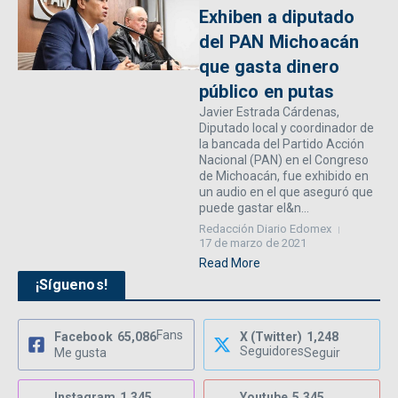
Exhiben a diputado
del PAN Michoacán
que gasta dinero
público en putas
Javier Estrada Cárdenas,
Diputado local y coordinador de
la bancada del Partido Acción
Nacional (PAN) en el Congreso
de Michoacán, fue exhibido en
un audio en el que aseguró que
puede gastar el&n...
Redacción Diario Edomex
17 de marzo de 2021
Read More
¡Síguenos!
Fans
Facebook
65,086
X (Twitter)
1,248
Seguidores
Me gusta
Seguir
Instagram
1,345
Youtube
5,345