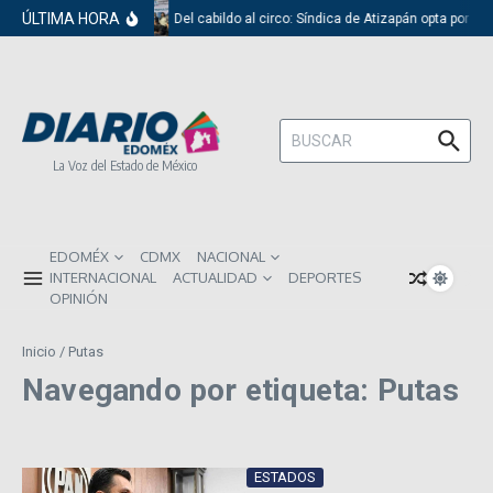
Saltar al contenido
ÚLTIMA HORA
Del cabildo al circo: Síndica de Atizapán opta por el
Buscar:
La Voz del Estado de México
EDOMÉX
CDMX
NACIONAL
INTERNACIONAL
ACTUALIDAD
DEPORTES
OPINIÓN
Inicio
/
Putas
Navegando por etiqueta: Putas
ESTADOS