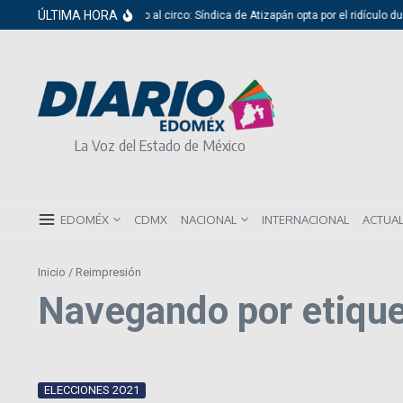
Saltar al contenido
ÚLTIMA HORA
Del cabildo al circo: Síndica de Atizapán opta por el ridículo du
La Voz del Estado de México
EDOMÉX
CDMX
NACIONAL
INTERNACIONAL
ACTUA
Inicio
/
Reimpresión
Navegando por etique
ELECCIONES 2O21