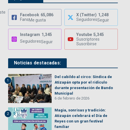
este
Facebook
65,086
X (Twitter)
1,248
Fans
Seguidores
Me gusta
Seguir
Instagram
1,345
Youtube
5,345
Suscriptores
Seguidores
Seguir
Suscribirse
Noticias destacadas:
Del cabildo al circo: Síndica de
1
Atizapán opta por el ridículo
durante presentación de Bando
Municipal
6 de febrero de 2026
Magia, sonrisas y tradición:
2
Atizapán celebrará el Día de
Reyes con un gran festival
familiar