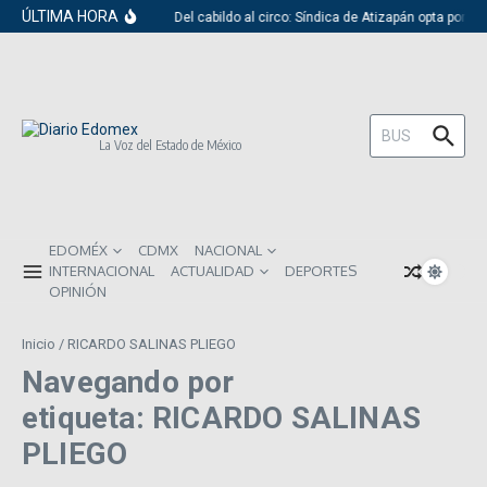
Saltar al contenido
ÚLTIMA HORA
Del cabildo al circo: Síndica de Atizapán opta por e
Buscar:
La Voz del Estado de México
EDOMÉX
CDMX
NACIONAL
INTERNACIONAL
ACTUALIDAD
DEPORTES
OPINIÓN
Inicio
/
RICARDO SALINAS PLIEGO
Navegando por
etiqueta: RICARDO SALINAS
PLIEGO