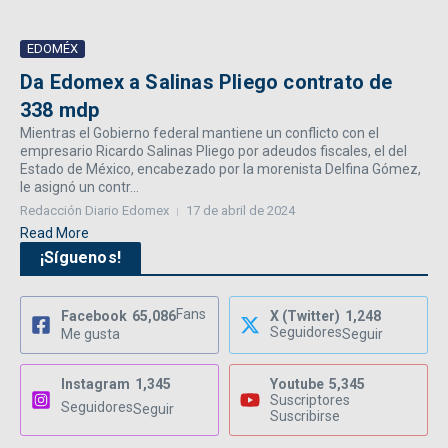
EDOMÉX
Da Edomex a Salinas Pliego contrato de
338 mdp
Mientras el Gobierno federal mantiene un conflicto con el
empresario Ricardo Salinas Pliego por adeudos fiscales, el del
Estado de México, encabezado por la morenista Delfina Gómez,
le asignó un contr...
Redacción Diario Edomex
17 de abril de 2024
Read More
¡Síguenos!
Fans
Facebook
65,086
X (Twitter)
1,248
Seguidores
Me gusta
Seguir
Instagram
1,345
Youtube
5,345
Suscriptores
Seguidores
Seguir
Suscribirse