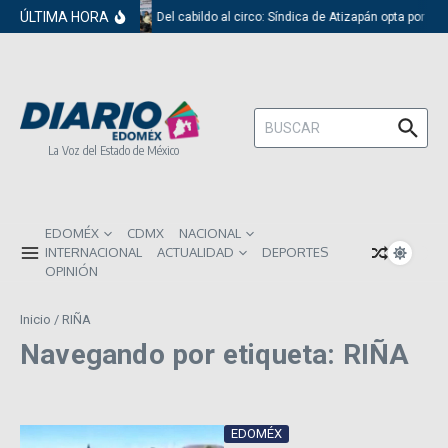
Saltar al contenido
ÚLTIMA HORA
Del cabildo al circo: Síndica de Atizapán opta por el
Buscar:
La Voz del Estado de México
EDOMÉX
CDMX
NACIONAL
INTERNACIONAL
ACTUALIDAD
DEPORTES
OPINIÓN
Inicio
/
RIÑA
Navegando por etiqueta: RIÑA
EDOMÉX