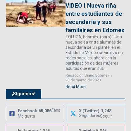
VIDEO | Nueva riña
entre estudiantes de
secundaria y sus
familaires en Edomex
TOLUCA, Edomex. (apro).- Una
nueva pelea entre alumnas de
secundaria de un plantel en el
Estado de México se viralizó en
redes sociales, ahora con la
participación de dos mujeres
adultas que eran sus ...
Redacción Diario Edomex
23 de marzo de 2023
Read More
¡Síguenos!
Fans
Facebook
65,086
X (Twitter)
1,248
Seguidores
Me gusta
Seguir
Instagram
1,345
Youtube
5,345