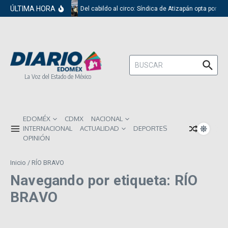
Saltar al contenido
ÚLTIMA HORA
Del cabildo al circo: Síndica de Atizapán opta por el
Buscar:
La Voz del Estado de México
EDOMÉX
CDMX
NACIONAL
INTERNACIONAL
ACTUALIDAD
DEPORTES
OPINIÓN
Inicio
/
RÍO BRAVO
Navegando por etiqueta: RÍO
BRAVO