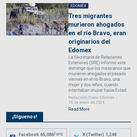
EDOMÉX
Tres migrantes
murieron ahogados
en el río Bravo, eran
originarios del
Edomex
La Secretaría de Relaciones
Exteriores (SRE) informó este
domingo que los mexicanos que
murieron ahogados el pasado
viernes en el río Bravo, una
mujer y dos niños, cuando
intentaban cruzar hacia Estad...
Redacción Diario Edomex
15 de enero de 2024
Read More
¡Síguenos!
Fans
Facebook
65,086
X (Twitter)
1,248