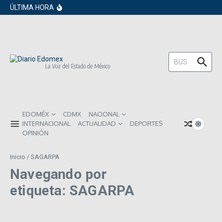
en los próximos 30 días
Saltar al contenido
ÚLTIMA HORA
Gobierno de Sheinbaum pide prestado a
inversionistas extranjeros; emite nueva
deuda externa
ISR subirá en México para 2026: Así será
el impacto directo en salarios y precios
Año Nuevo 2026: Los propósitos más
comunes entre los mexicanos
Buscar:
La Voz del Estado de México
EDOMÉX
CDMX
NACIONAL
INTERNACIONAL
ACTUALIDAD
DEPORTES
OPINIÓN
Inicio
/
SAGARPA
Navegando por
etiqueta: SAGARPA