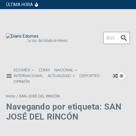
en los próximos 30 días
Saltar al contenido
ÚLTIMA HORA
Gobierno de Sheinbaum pide prestado a
inversionistas extranjeros; emite nueva
deuda externa
ISR subirá en México para 2026: Así será
el impacto directo en salarios y precios
Año Nuevo 2026: Los propósitos más
comunes entre los mexicanos
Buscar:
La Voz del Estado de México
EDOMÉX
CDMX
NACIONAL
INTERNACIONAL
ACTUALIDAD
DEPORTES
OPINIÓN
Inicio
/
SAN JOSÉ DEL RINCÓN
Navegando por etiqueta: SAN
JOSÉ DEL RINCÓN