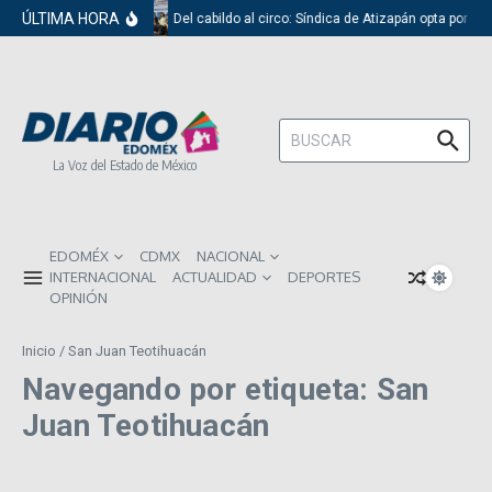
Saltar al contenido
ÚLTIMA HORA
Del cabildo al circo: Síndica de Atizapán opta por el
Buscar:
La Voz del Estado de México
EDOMÉX
CDMX
NACIONAL
INTERNACIONAL
ACTUALIDAD
DEPORTES
OPINIÓN
Inicio
/
San Juan Teotihuacán
Navegando por etiqueta: San
Juan Teotihuacán