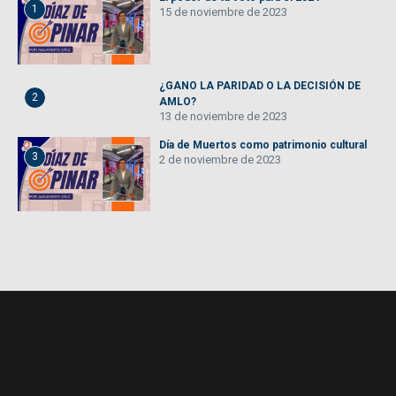
1
15 de noviembre de 2023
¿GANO LA PARIDAD O LA DECISIÓN DE
2
AMLO?
13 de noviembre de 2023
Día de Muertos como patrimonio cultural
3
2 de noviembre de 2023