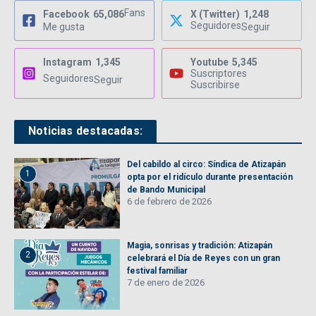
Fans
Facebook
65,086
X (Twitter)
1,248
Seguidores
Me gusta
Seguir
Instagram
1,345
Youtube
5,345
Suscriptores
Seguidores
Seguir
Suscribirse
Noticias destacadas:
Del cabildo al circo: Síndica de Atizapán
1
opta por el ridículo durante presentación
de Bando Municipal
6 de febrero de 2026
Magia, sonrisas y tradición: Atizapán
2
celebrará el Día de Reyes con un gran
festival familiar
7 de enero de 2026