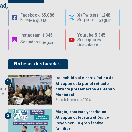
ad,
Facebook
65,086
X (Twitter)
1,248
Fans
Seguidores
Me gusta
Seguir
Instagram
1,345
Youtube
5,345
Suscriptores
Seguidores
Seguir
Suscribirse
Noticias destacadas:
Del cabildo al circo: Síndica de
1
Atizapán opta por el ridículo
ar a
durante presentación de Bando
que
Municipal
6 de febrero de 2026
Magia, sonrisas y tradición:
2
Atizapán celebrará el Día de
Reyes con un gran festival
familiar