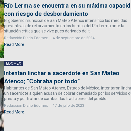
Río Lerma se encuentra en su máxima capacid
con riesgo de desbordamiento
El gobierno municipal de San Mateo Atenco intensificó las medidas
preventivas de reforzamiento en los bordos del Río Lerma ante la
situación crítica que se vive pues derivado del t...
Redacción Diario Edomex
4 de septiembre de 2024
Read More
EDOMÉX
Intentan linchar a sacerdote en San Mateo
Atenco; “Cobraba por todo”
Habitantes de San Mateo Atenco, Estado de México, intentaron linch
un sacerdote a quien acusan de cobrar demasiado por los servicios 
presta y por tratar de cambiar las tradiciones del pueblo....
Redacción Diario Edomex
17 de julio de 2023
Read More