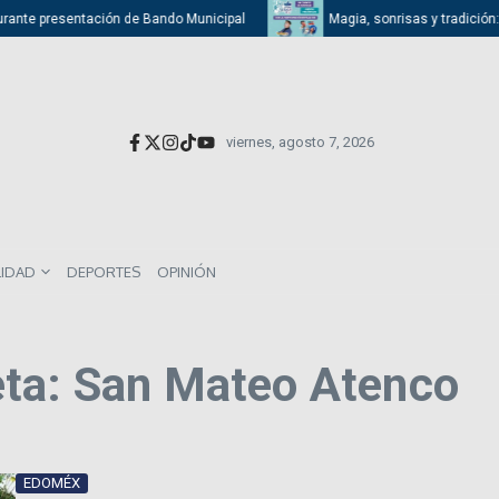
rante presentación de Bando Municipal
Magia, sonrisas y tradición: Ati
viernes, agosto 7, 2026
LIDAD
DEPORTES
OPINIÓN
eta: San Mateo Atenco
EDOMÉX