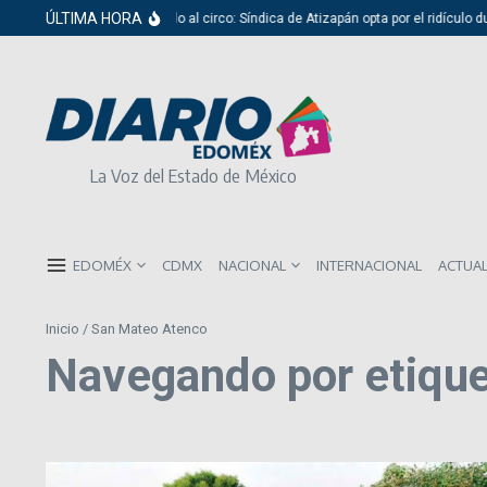
Saltar al contenido
ÚLTIMA HORA
Del cabildo al circo: Síndica de Atizapán opta por el ridículo du
La Voz del Estado de México
EDOMÉX
CDMX
NACIONAL
INTERNACIONAL
ACTUA
Inicio
/
San Mateo Atenco
Navegando por etiqu