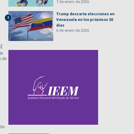
7 de enero de 2026
Trump descarta elecciones en
3
Venezuela en los próximos 30
días
6 de enero de 2026
￼
de
o de
lía