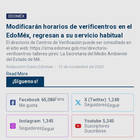
EDOMÉX
Modificarán horarios de verificentros en el
EdoMéx, regresan a su servicio habitual
El directorio de Centros de Verificación puede ser consultado en
el sitio web: https://sma.edomex.gob.mx/directorio-
verificentros-talleres-pirec La Secretaría del Medio Ambiente
del Estado de Mé...
Redacción Diario Edomex
12 de noviembre de 2020
Read More
¡Síguenos!
Fans
Facebook
65,086
X (Twitter)
1,248
Seguidores
Me gusta
Seguir
Instagram
1,345
Youtube
5,345
Suscriptores
Seguidores
Seguir
Suscribirse