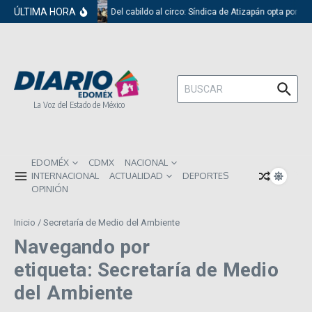
Saltar al contenido
ÚLTIMA HORA
Del cabildo al circo: Síndica de Atizapán opta por el
Buscar:
La Voz del Estado de México
EDOMÉX
CDMX
NACIONAL
INTERNACIONAL
ACTUALIDAD
DEPORTES
OPINIÓN
Inicio
/
Secretaría de Medio del Ambiente
Navegando por
etiqueta: Secretaría de Medio
del Ambiente