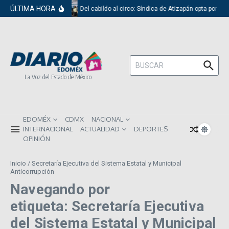
Saltar al contenido
ÚLTIMA HORA
Del cabildo al circo: Síndica de Atizapán opta por el
Buscar:
La Voz del Estado de México
EDOMÉX
CDMX
NACIONAL
INTERNACIONAL
ACTUALIDAD
DEPORTES
OPINIÓN
Inicio
/
Secretaría Ejecutiva del Sistema Estatal y Municipal
Anticorrupción
Navegando por
etiqueta: Secretaría Ejecutiva
del Sistema Estatal y Municipal