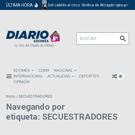
Saltar al contenido
ÚLTIMA HORA
Del cabildo al circo: Síndica de Atizapán opta por el
Buscar:
La Voz del Estado de México
EDOMÉX
CDMX
NACIONAL
INTERNACIONAL
ACTUALIDAD
DEPORTES
OPINIÓN
Inicio
/
SECUESTRADORES
Navegando por
etiqueta: SECUESTRADORES