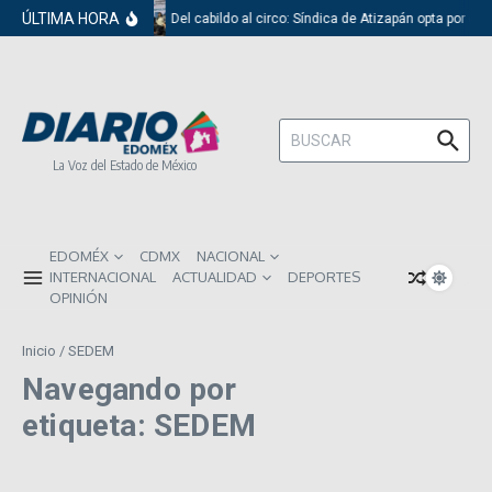
Saltar al contenido
ÚLTIMA HORA
Del cabildo al circo: Síndica de Atizapán opta por el 
Buscar:
La Voz del Estado de México
EDOMÉX
CDMX
NACIONAL
INTERNACIONAL
ACTUALIDAD
DEPORTES
OPINIÓN
Inicio
/
SEDEM
Navegando por
etiqueta: SEDEM