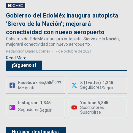
EDOMÉX
Gobierno del EdoMéx inaugura autopista
‘Siervo de la Nación’; mejorará
conectividad con nuevo aeropuerto
Gobierno del EdoMéx inaugura autopista 'Siervo de la Nación';
mejorará conectividad con nuevo aeropuerto ...
Redacción Diario Edomex
7 de octubre de 2021
Read More
¡Síguenos!
Fans
Facebook
65,086
X (Twitter)
1,248
Seguidores
Me gusta
Seguir
Instagram
1,345
Youtube
5,345
Suscriptores
Seguidores
Seguir
Suscribirse
Noticias destacadas: