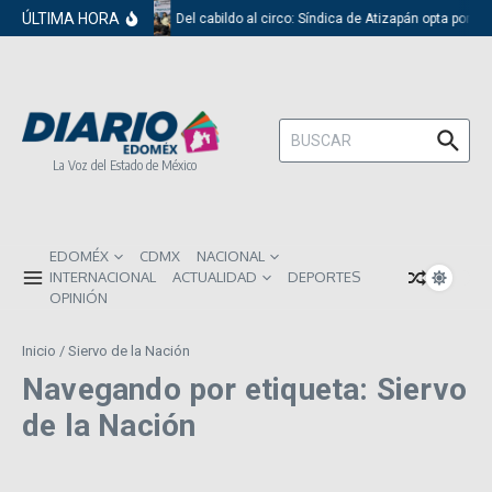
Saltar al contenido
ÚLTIMA HORA
Del cabildo al circo: Síndica de Atizapán opta por e
Buscar:
La Voz del Estado de México
EDOMÉX
CDMX
NACIONAL
INTERNACIONAL
ACTUALIDAD
DEPORTES
OPINIÓN
Inicio
/
Siervo de la Nación
Navegando por etiqueta: Siervo
de la Nación