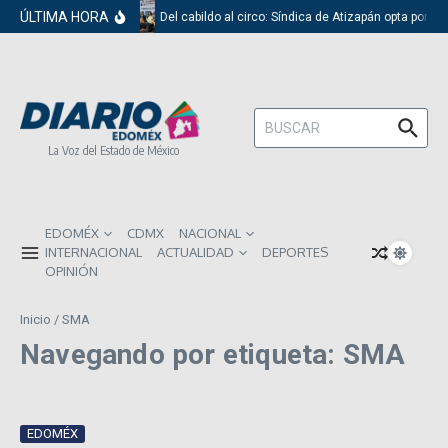
Saltar al contenido
ÚLTIMA HORA
Del cabildo al circo: Síndica de Atizapán opta por e
Buscar:
La Voz del Estado de México
EDOMÉX
CDMX
NACIONAL
INTERNACIONAL
ACTUALIDAD
DEPORTES
OPINIÓN
Inicio
/
SMA
Navegando por etiqueta: SMA
EDOMÉX