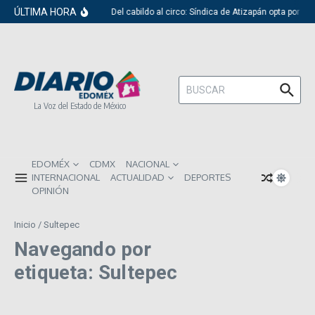
Saltar al contenido
ÚLTIMA HORA
Del cabildo al circo: Síndica de Atizapán opta por el
Buscar:
La Voz del Estado de México
EDOMÉX
CDMX
NACIONAL
INTERNACIONAL
ACTUALIDAD
DEPORTES
OPINIÓN
Inicio
/
Sultepec
Navegando por
etiqueta: Sultepec