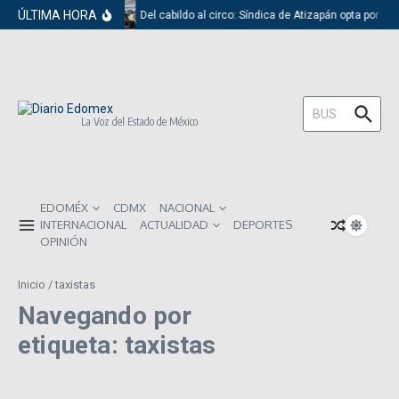
Saltar al contenido
ÚLTIMA HORA
Del cabildo al circo: Síndica de Atizapán opta por el
Buscar:
La Voz del Estado de México
EDOMÉX
CDMX
NACIONAL
INTERNACIONAL
ACTUALIDAD
DEPORTES
OPINIÓN
Inicio
/
taxistas
Navegando por
etiqueta: taxistas