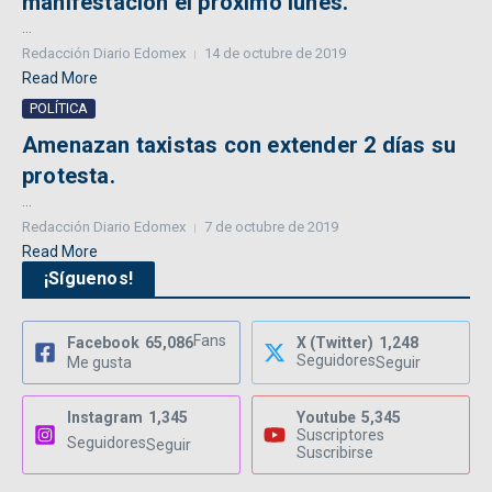
manifestación el próximo lunes.
...
Redacción Diario Edomex
14 de octubre de 2019
Read More
POLÍTICA
Amenazan taxistas con extender 2 días su
protesta.
...
Redacción Diario Edomex
7 de octubre de 2019
Read More
¡Síguenos!
Fans
Facebook
65,086
X (Twitter)
1,248
Seguidores
Me gusta
Seguir
Instagram
1,345
Youtube
5,345
Suscriptores
Seguidores
Seguir
Suscribirse