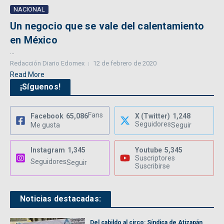
NACIONAL
Un negocio que se vale del calentamiento
en México
...
Redacción Diario Edomex
12 de febrero de 2020
Read More
¡Síguenos!
Fans
Facebook
65,086
X (Twitter)
1,248
Seguidores
Me gusta
Seguir
Instagram
1,345
Youtube
5,345
Suscriptores
Seguidores
Seguir
Suscribirse
Noticias destacadas:
Del cabildo al circo: Síndica de Atizapán