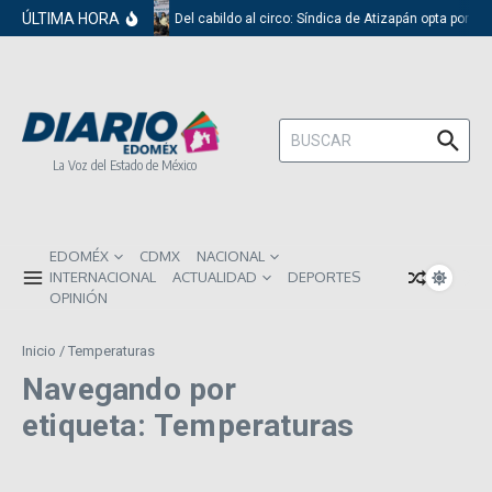
Saltar al contenido
ÚLTIMA HORA
Del cabildo al circo: Síndica de Atizapán opta por el
Buscar:
La Voz del Estado de México
EDOMÉX
CDMX
NACIONAL
INTERNACIONAL
ACTUALIDAD
DEPORTES
OPINIÓN
Inicio
/
Temperaturas
Navegando por
etiqueta: Temperaturas