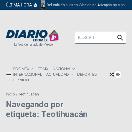
Saltar al contenido
ÚLTIMA HORA
Del cabildo al circo: Síndica de Atizapán opta por el
Buscar:
La Voz del Estado de México
EDOMÉX
CDMX
NACIONAL
INTERNACIONAL
ACTUALIDAD
DEPORTES
OPINIÓN
Inicio
/
Teotihuacán
Navegando por
etiqueta: Teotihuacán