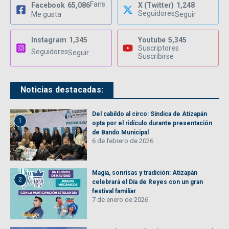
Fans
Facebook
65,086
X (Twitter)
1,248
Seguidores
Me gusta
Seguir
Instagram
1,345
Youtube
5,345
Suscriptores
Seguidores
Seguir
Suscribirse
Noticias destacadas:
Del cabildo al circo: Síndica de Atizapán
1
opta por el ridículo durante presentación
de Bando Municipal
6 de febrero de 2026
Magia, sonrisas y tradición: Atizapán
2
celebrará el Día de Reyes con un gran
festival familiar
7 de enero de 2026