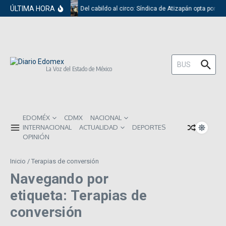
Saltar al contenido
ÚLTIMA HORA
Del cabildo al circo: Síndica de Atizapán opta por el
Buscar:
La Voz del Estado de México
EDOMÉX
CDMX
NACIONAL
INTERNACIONAL
ACTUALIDAD
DEPORTES
OPINIÓN
Inicio
/
Terapias de conversión
Navegando por
etiqueta: Terapias de
conversión