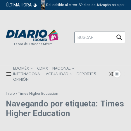
Saltar al contenido
ÚLTIMA HORA
Del cabildo al circo: Síndica de Atizapán opta por el
Buscar:
La Voz del Estado de México
EDOMÉX
CDMX
NACIONAL
INTERNACIONAL
ACTUALIDAD
DEPORTES
OPINIÓN
Inicio
/
Times Higher Education
Navegando por etiqueta: Times
Higher Education