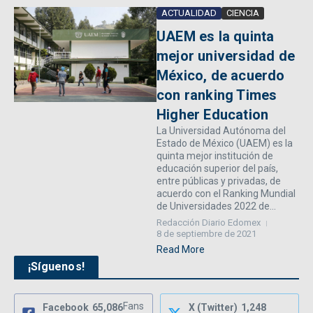
ACTUALIDAD
CIENCIA
UAEM es la quinta
mejor universidad de
México, de acuerdo
con ranking Times
Higher Education
La Universidad Autónoma del
Estado de México (UAEM) es la
quinta mejor institución de
educación superior del país,
entre públicas y privadas, de
acuerdo con el Ranking Mundial
de Universidades 2022 de...
Redacción Diario Edomex
8 de septiembre de 2021
Read More
¡Síguenos!
Fans
Facebook
65,086
X (Twitter)
1,248