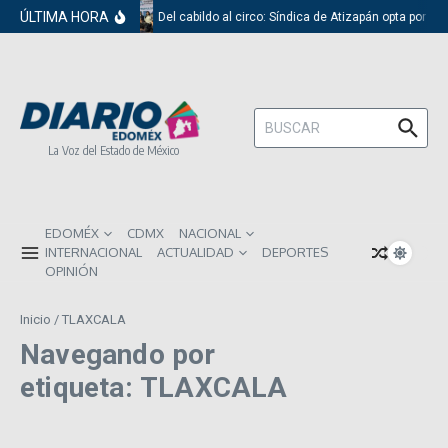
Saltar al contenido
ÚLTIMA HORA
Del cabildo al circo: Síndica de Atizapán opta por el
Buscar:
La Voz del Estado de México
EDOMÉX
CDMX
NACIONAL
INTERNACIONAL
ACTUALIDAD
DEPORTES
OPINIÓN
Inicio
/
TLAXCALA
Navegando por
etiqueta: TLAXCALA