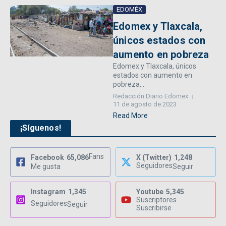
EDOMÉX
Edomex y Tlaxcala,
únicos estados con
aumento en pobreza
Edomex y Tlaxcala, únicos
estados con aumento en
pobreza...
Redacción Diario Edomex
11 de agosto de 2023
Read More
¡Síguenos!
Fans
Facebook
65,086
X (Twitter)
1,248
Seguidores
Me gusta
Seguir
Instagram
1,345
Youtube
5,345
Suscriptores
Seguidores
Seguir
Suscribirse