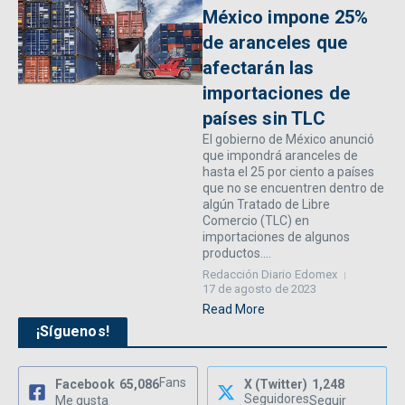
México impone 25%
de aranceles que
afectarán las
importaciones de
países sin TLC
El gobierno de México anunció
que impondrá aranceles de
hasta el 25 por ciento a países
que no se encuentren dentro de
algún Tratado de Libre
Comercio (TLC) en
importaciones de algunos
productos....
Redacción Diario Edomex
17 de agosto de 2023
Read More
¡Síguenos!
Fans
Facebook
65,086
X (Twitter)
1,248
Seguidores
Me gusta
Seguir