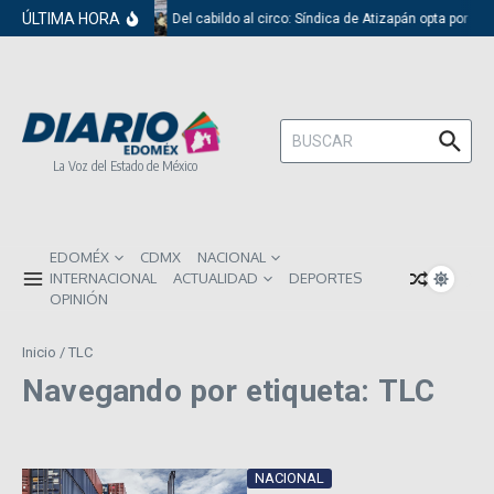
Saltar al contenido
ÚLTIMA HORA
Del cabildo al circo: Síndica de Atizapán opta por el
Buscar:
La Voz del Estado de México
EDOMÉX
CDMX
NACIONAL
INTERNACIONAL
ACTUALIDAD
DEPORTES
OPINIÓN
Inicio
/
TLC
Navegando por etiqueta: TLC
NACIONAL