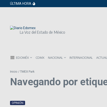
Saltar al contenido
Gobierno de Sheinbaum pide prestado a in
ÚLTIMA HORA
ISR subirá en México para 2026: Así será 
Año Nuevo 2026: Los propósitos más co
La Voz del Estado de México
EDOMÉX
CDMX
NACIONAL
INTERNACIONAL
ACTUA
Inicio
/
TMEX Park
Navegando por etiqu
OPINIÓN