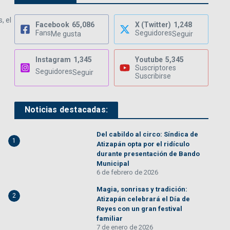
, el
Facebook
65,086
X (Twitter)
1,248
Fans
Seguidores
Me gusta
Seguir
Instagram
1,345
Youtube
5,345
Suscriptores
Seguidores
Seguir
Suscribirse
Noticias destacadas:
Del cabildo al circo: Síndica de
1
Atizapán opta por el ridículo
durante presentación de Bando
Municipal
6 de febrero de 2026
Magia, sonrisas y tradición:
2
Atizapán celebrará el Día de
Reyes con un gran festival
familiar
7 de enero de 2026