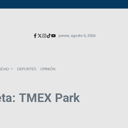
versionistas extranjeros; emite nueva deuda externa
el impacto directo en salarios y precios
munes entre los mexicanos
jueves, agosto 6, 2026
LIDAD
DEPORTES
OPINIÓN
eta: TMEX Park