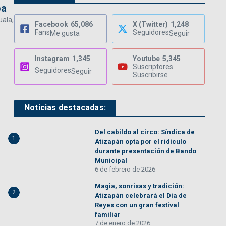
pa
uala,
Facebook
65,086
X (Twitter)
1,248
Fans
Seguidores
Me gusta
Seguir
Instagram
1,345
Youtube
5,345
Suscriptores
Seguidores
Seguir
Suscribirse
Noticias destacadas:
Del cabildo al circo: Síndica de
1
Atizapán opta por el ridículo
durante presentación de Bando
Municipal
6 de febrero de 2026
Magia, sonrisas y tradición:
2
Atizapán celebrará el Día de
Reyes con un gran festival
familiar
7 de enero de 2026