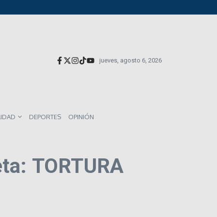
versionistas extranjeros; emite nueva deuda externa
el impacto directo en salarios y precios
munes entre los mexicanos
jueves, agosto 6, 2026
LIDAD
DEPORTES
OPINIÓN
eta: TORTURA