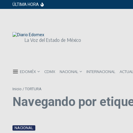
Saltar al contenido
Gobierno de Sheinbaum pide prestado a in
ÚLTIMA HORA
ISR subirá en México para 2026: Así será 
Año Nuevo 2026: Los propósitos más co
La Voz del Estado de México
EDOMÉX
CDMX
NACIONAL
INTERNACIONAL
ACTUA
Inicio
/
TORTURA
Navegando por etiqu
NACIONAL