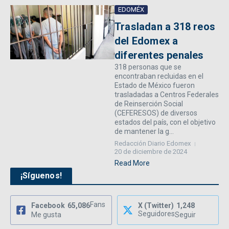
EDOMÉX
Trasladan a 318 reos
del Edomex a
diferentes penales
318 personas que se
encontraban recluidas en el
Estado de México fueron
trasladadas a Centros Federales
de Reinserción Social
(CEFERESOS) de diversos
estados del país, con el objetivo
de mantener la g...
Redacción Diario Edomex
20 de diciembre de 2024
Read More
¡Síguenos!
Fans
Facebook
65,086
X (Twitter)
1,248
Seguidores
Me gusta
Seguir