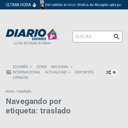
Saltar al contenido
ÚLTIMA HORA
Del cabildo al circo: Síndica de Atizapán opta por el
Buscar:
La Voz del Estado de México
EDOMÉX
CDMX
NACIONAL
INTERNACIONAL
ACTUALIDAD
DEPORTES
OPINIÓN
Inicio
/
traslado
Navegando por
etiqueta: traslado