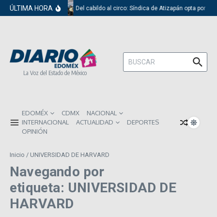
Saltar al contenido
ÚLTIMA HORA
Del cabildo al circo: Síndica de Atizapán opta por el
Buscar:
La Voz del Estado de México
EDOMÉX
CDMX
NACIONAL
INTERNACIONAL
ACTUALIDAD
DEPORTES
OPINIÓN
Inicio
/
UNIVERSIDAD DE HARVARD
Navegando por
etiqueta: UNIVERSIDAD DE
HARVARD