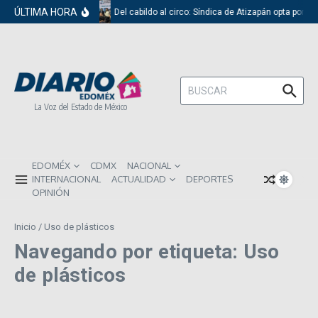
Saltar al contenido
ÚLTIMA HORA
Del cabildo al circo: Síndica de Atizapán opta por e
Buscar:
La Voz del Estado de México
EDOMÉX
CDMX
NACIONAL
INTERNACIONAL
ACTUALIDAD
DEPORTES
OPINIÓN
Inicio
/
Uso de plásticos
Navegando por etiqueta: Uso
de plásticos