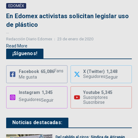
EDOMÉX
En Edomex activistas solicitan legislar uso
de plástico
...
Redacción Diario Edomex
23 de enero de 2020
Read More
¡Síguenos!
Fans
Facebook
65,086
X (Twitter)
1,248
Seguidores
Me gusta
Seguir
Instagram
1,345
Youtube
5,345
Suscriptores
Seguidores
Seguir
Suscribirse
Noticias destacadas:
Del cabildo al circo: Síndica de Atizapán