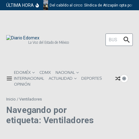
Saltar al contenido
ÚLTIMA HORA
Del cabildo al circo: Síndica de Atizapán opta por e
Buscar:
La Voz del Estado de México
EDOMÉX
CDMX
NACIONAL
INTERNACIONAL
ACTUALIDAD
DEPORTES
OPINIÓN
Inicio
/
Ventiladores
Navegando por
etiqueta: Ventiladores