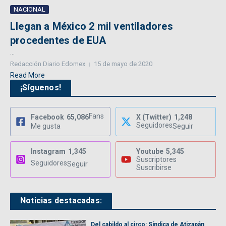
NACIONAL
Llegan a México 2 mil ventiladores
procedentes de EUA
...
Redacción Diario Edomex
15 de mayo de 2020
Read More
¡Síguenos!
Fans
Facebook
65,086
X (Twitter)
1,248
Seguidores
Me gusta
Seguir
Instagram
1,345
Youtube
5,345
Suscriptores
Seguidores
Seguir
Suscribirse
Noticias destacadas:
Del cabildo al circo: Síndica de Atizapán