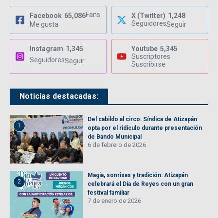
Fans
Facebook
65,086
X (Twitter)
1,248
Seguidores
Me gusta
Seguir
Instagram
1,345
Youtube
5,345
Suscriptores
Seguidores
Seguir
Suscribirse
Noticias destacadas:
Del cabildo al circo: Síndica de Atizapán
1
opta por el ridículo durante presentación
de Bando Municipal
6 de febrero de 2026
Magia, sonrisas y tradición: Atizapán
2
celebrará el Día de Reyes con un gran
festival familiar
7 de enero de 2026