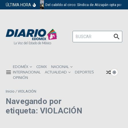
Saltar al contenido
ÚLTIMA HORA
Del cabildo al circo: Síndica de Atizapán opta por el
Buscar:
La Voz del Estado de México
EDOMÉX
CDMX
NACIONAL
INTERNACIONAL
ACTUALIDAD
DEPORTES
OPINIÓN
Inicio
/
VIOLACIÓN
Navegando por
etiqueta: VIOLACIÓN