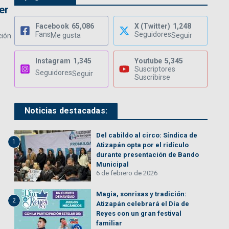
er
Facebook
65,086
X (Twitter)
1,248
Fans
Seguidores
Me gusta
Seguir
ción
Instagram
1,345
Youtube
5,345
Suscriptores
Seguidores
Seguir
Suscribirse
Noticias destacadas:
Del cabildo al circo: Síndica de
1
Atizapán opta por el ridículo
durante presentación de Bando
Municipal
6 de febrero de 2026
Magia, sonrisas y tradición:
2
Atizapán celebrará el Día de
Reyes con un gran festival
familiar