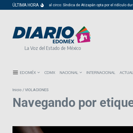
Saltar al contenido
ÚLTIMA HORA
Del cabildo al circo: Síndica de Atizapán opta por el ridículo dura
La Voz del Estado de México
EDOMÉX
CDMX
NACIONAL
INTERNACIONAL
ACTUA
Inicio
/
VIOLACIONES
Navegando por etiqu