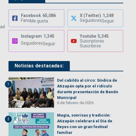
Facebook
65,086
X (Twitter)
1,248
Fans
Seguidores
Me gusta
Seguir
dad
Instagram
1,345
Youtube
5,345
Suscriptores
Seguidores
Seguir
Suscribirse
Noticias destacadas:
Del cabildo al circo: Síndica de
1
Atizapán opta por el ridículo
durante presentación de Bando
Municipal
6 de febrero de 2026
Magia, sonrisas y tradición:
2
Atizapán celebrará el Día de
Reyes con un gran festival
familiar