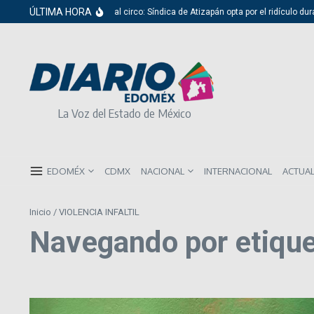
Saltar al contenido
ÚLTIMA HORA
Del cabildo al circo: Síndica de Atizapán opta por el ridículo duran
La Voz del Estado de México
EDOMÉX
CDMX
NACIONAL
INTERNACIONAL
ACTUA
Inicio
/
VIOLENCIA INFALTIL
Navegando por etiqu