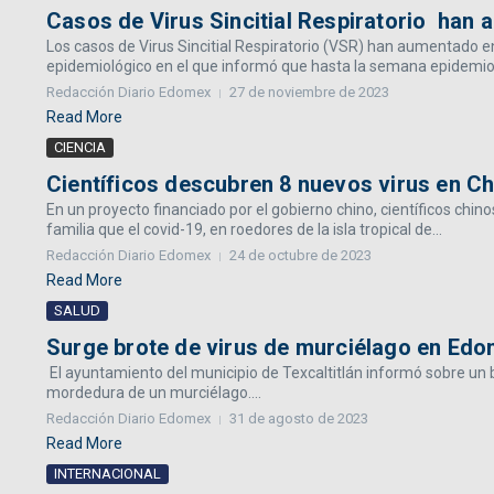
Casos de Virus Sincitial Respiratorio han
Los casos de Virus Sincitial Respiratorio (VSR) han aumentado e
epidemiológico en el que informó que hasta la semana epidemioló
Redacción Diario Edomex
27 de noviembre de 2023
Read More
CIENCIA
Científicos descubren 8 nuevos virus en Ch
En un proyecto financiado por el gobierno chino, científicos chi
familia que el covid-19, en roedores de la isla tropical de...
Redacción Diario Edomex
24 de octubre de 2023
Read More
SALUD
Surge brote de virus de murciélago en Ed
El ayuntamiento del municipio de Texcaltitlán informó sobre un b
mordedura de un murciélago....
Redacción Diario Edomex
31 de agosto de 2023
Read More
INTERNACIONAL