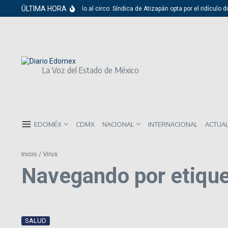
Saltar al contenido
ÚLTIMA HORA
Del cabildo al circo: Síndica de Atizapán opta por el ridículo d
La Voz del Estado de México
EDOMÉX
CDMX
NACIONAL
INTERNACIONAL
ACTUA
Inicio
/
Virus
Navegando por etique
SALUD