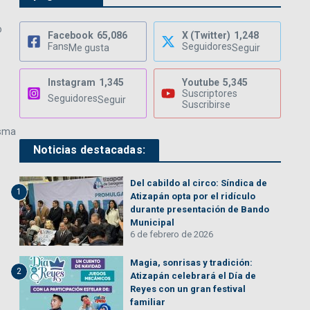
o
Facebook
65,086
X (Twitter)
1,248
Fans
Seguidores
Me gusta
Seguir
Instagram
1,345
Youtube
5,345
Suscriptores
Seguidores
Seguir
Suscribirse
isma
Noticias destacadas:
Del cabildo al circo: Síndica de
1
Atizapán opta por el ridículo
durante presentación de Bando
Municipal
6 de febrero de 2026
Magia, sonrisas y tradición:
2
Atizapán celebrará el Día de
Reyes con un gran festival
familiar