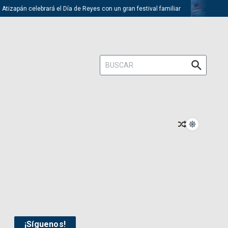
tizapán celebrará el Día de Reyes con un gran festival familiar
Trump
Buscar:
¡Síguenos!