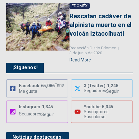
EDOMÉX
Rescatan cadáver de
alpinista muerto en el
volcán Iztaccíhuatl
...
Redacción Diario Edomex
3 de junio de 2020
Read More
¡Síguenos!
Fans
Facebook
65,086
X (Twitter)
1,248
Seguidores
Me gusta
Seguir
Instagram
1,345
Youtube
5,345
Suscriptores
Seguidores
Seguir
Suscribirse
Noticias destacadas: