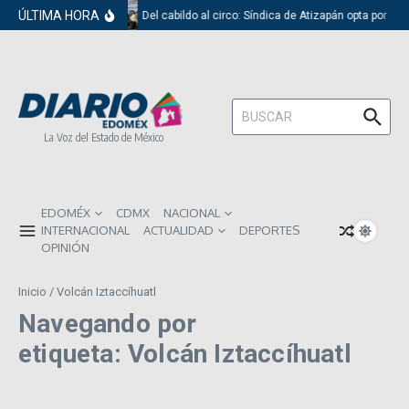
Saltar al contenido
ÚLTIMA HORA
Del cabildo al circo: Síndica de Atizapán opta por el 
Buscar:
La Voz del Estado de México
EDOMÉX
CDMX
NACIONAL
INTERNACIONAL
ACTUALIDAD
DEPORTES
OPINIÓN
Inicio
/
Volcán Iztaccíhuatl
Navegando por
etiqueta: Volcán Iztaccíhuatl