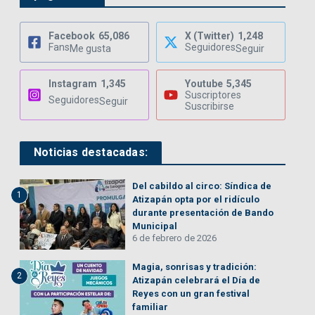
Facebook
65,086
X (Twitter)
1,248
Fans
Seguidores
Me gusta
Seguir
Instagram
1,345
Youtube
5,345
Suscriptores
Seguidores
Seguir
Suscribirse
Noticias destacadas:
Del cabildo al circo: Síndica de
1
Atizapán opta por el ridículo
durante presentación de Bando
Municipal
6 de febrero de 2026
Magia, sonrisas y tradición:
2
Atizapán celebrará el Día de
Reyes con un gran festival
familiar