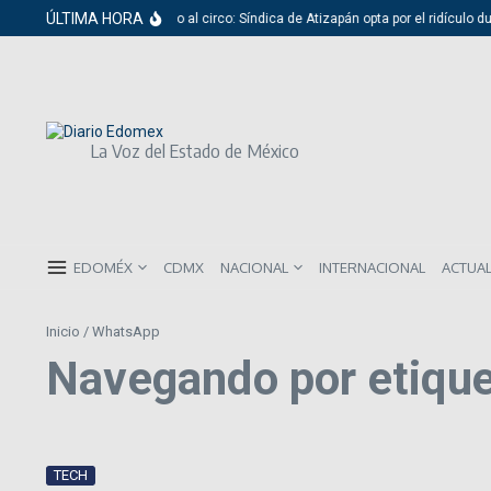
Saltar al contenido
ÚLTIMA HORA
Del cabildo al circo: Síndica de Atizapán opta por el ridículo d
La Voz del Estado de México
EDOMÉX
CDMX
NACIONAL
INTERNACIONAL
ACTUA
Inicio
/
WhatsApp
Navegando por etiqu
TECH