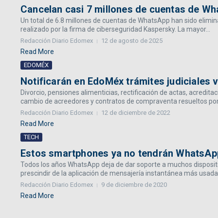
Cancelan casi 7 millones de cuentas de Wh
Un total de 6.8 millones de cuentas de WhatsApp han sido elimi
realizado por la firma de ciberseguridad Kaspersky. La mayor...
Redacción Diario Edomex
12 de agosto de 2025
Read More
EDOMÉX
Notificarán en EdoMéx trámites judiciales
Divorcio, pensiones alimenticias, rectificación de actas, acredit
cambio de acreedores y contratos de compraventa resueltos por 
Redacción Diario Edomex
12 de diciembre de 2022
Read More
TECH
Estos smartphones ya no tendrán WhatsAp
Todos los años WhatsApp deja de dar soporte a muchos dispositi
prescindir de la aplicación de mensajería instantánea más usada e
Redacción Diario Edomex
9 de diciembre de 2020
Read More