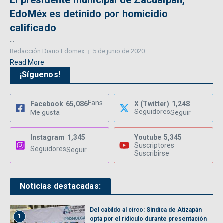
El presidente municipal de Zacualpan,
EdoMéx es detinido por homicidio
calificado
...
Redacción Diario Edomex
5 de junio de 2020
Read More
¡Síguenos!
Fans
Facebook
65,086
X (Twitter)
1,248
Seguidores
Me gusta
Seguir
Instagram
1,345
Youtube
5,345
Suscriptores
Seguidores
Seguir
Suscribirse
Noticias destacadas:
Del cabildo al circo: Síndica de Atizapán
1
opta por el ridículo durante presentación