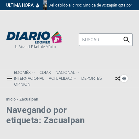
Saltar al contenido
ÚLTIMA HORA
Del cabildo al circo: Síndica de Atizapán opta por el
Buscar:
La Voz del Estado de México
EDOMÉX
CDMX
NACIONAL
INTERNACIONAL
ACTUALIDAD
DEPORTES
OPINIÓN
Inicio
/
Zacualpan
Navegando por
etiqueta: Zacualpan