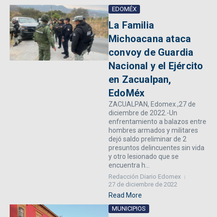
EDOMÉX
La Familia
Michoacana ataca
convoy de Guardia
Nacional y el Ejército
en Zacualpan,
EdoMéx
ZACUALPAN, Edomex.,27 de
diciembre de 2022.-Un
enfrentamiento a balazos entre
hombres armados y militares
dejó saldo preliminar de 2
presuntos delincuentes sin vida
y otro lesionado que se
encuentra h...
Redacción Diario Edomex
27 de diciembre de 2022
Read More
MUNICIPIOS