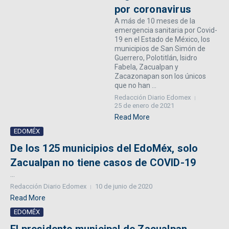
por coronavirus
A más de 10 meses de la
emergencia sanitaria por Covid-
19 en el Estado de México, los
municipios de San Simón de
Guerrero, Polotitlán, Isidro
Fabela, Zacualpan y
Zacazonapan son los únicos
que no han ...
Redacción Diario Edomex
25 de enero de 2021
Read More
EDOMÉX
De los 125 municipios del EdoMéx, solo
Zacualpan no tiene casos de COVID-19
...
Redacción Diario Edomex
10 de junio de 2020
Read More
EDOMÉX