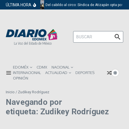
Saltar al contenido
ÚLTIMA HORA
Del cabildo al circo: Síndica de Atizapán opta por el
Buscar:
La Voz del Estado de México
EDOMÉX
CDMX
NACIONAL
INTERNACIONAL
ACTUALIDAD
DEPORTES
OPINIÓN
Inicio
/
Zudikey Rodríguez
Navegando por
etiqueta: Zudikey Rodríguez