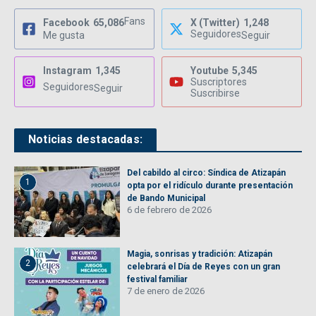
Fans
Facebook
65,086
X (Twitter)
1,248
Seguidores
Me gusta
Seguir
Instagram
1,345
Youtube
5,345
Suscriptores
Seguidores
Seguir
Suscribirse
Noticias destacadas:
Del cabildo al circo: Síndica de Atizapán
1
opta por el ridículo durante presentación
de Bando Municipal
6 de febrero de 2026
Magia, sonrisas y tradición: Atizapán
2
celebrará el Día de Reyes con un gran
festival familiar
7 de enero de 2026