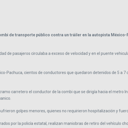
bi de transporte público contra un tráiler en la autopista México-P
nidad de pasajeros circulaba a exceso de velocidad y en el puente vehicu
co-Pachuca, cientos de conductores que quedaron detenidos de 5 a 7 de 
el tramo carretero el conductor de la combi que se dirigía hacia el metr
uanico.
sufrieron golpes menores, quienes no requirieron hospitalización y fuero
ados por la policía estatal, realizan maniobras de retiro del vehículo ch