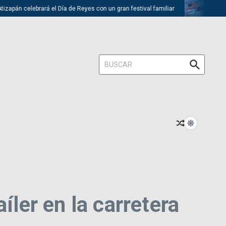
apán celebrará el Día de Reyes con un gran festival familiar
Trump de
Buscar:
íler en la carretera