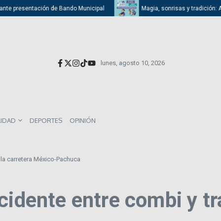
nte presentación de Bando Municipal
Magia, sonrisas y tradición: Atiz
lunes, agosto 10, 2026
LIDAD
DEPORTES
OPINIÓN
n la carretera México-Pachuca
idente entre combi y tra