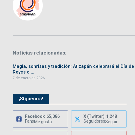
Noticias relacionadas:
Magia, sonrisas y tradición: Atizapán celebrará el Día de
Reyes c ...
7 de enero de 2026
¡Síguenos!
Facebook
65,086
X (Twitter)
1,248
Fans
Seguidores
Me gusta
Seguir