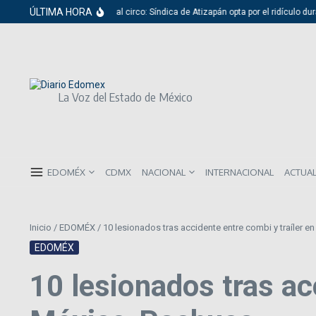
Saltar al contenido
ÚLTIMA HORA
Del cabildo al circo: Síndica de Atizapán opta por el ridículo dura
La Voz del Estado de México
EDOMÉX
CDMX
NACIONAL
INTERNACIONAL
ACTUA
Inicio
/
EDOMÉX
/
10 lesionados tras accidente entre combi y traíler e
EDOMÉX
10 lesionados tras acc