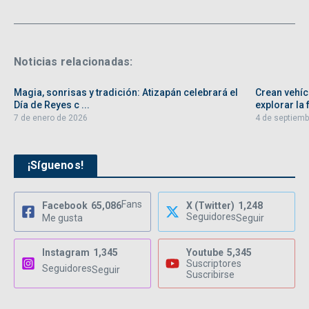
Noticias relacionadas:
Magia, sonrisas y tradición: Atizapán celebrará el
Crean vehíc
Día de Reyes c ...
explorar la f
7 de enero de 2026
4 de septiemb
¡Síguenos!
Fans
Facebook
65,086
X (Twitter)
1,248
Seguidores
Me gusta
Seguir
Instagram
1,345
Youtube
5,345
Suscriptores
Seguidores
Seguir
Suscribirse