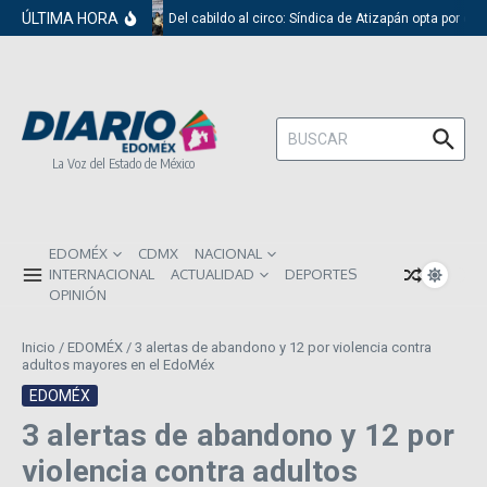
Saltar al contenido
ÚLTIMA HORA
Del cabildo al circo: Síndica de Atizapán opta por el r
Buscar:
La Voz del Estado de México
EDOMÉX
CDMX
NACIONAL
INTERNACIONAL
ACTUALIDAD
DEPORTES
OPINIÓN
Inicio
/
EDOMÉX
/
3 alertas de abandono y 12 por violencia contra
adultos mayores en el EdoMéx
EDOMÉX
3 alertas de abandono y 12 por
violencia contra adultos