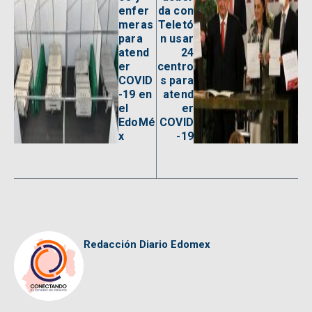
enfer
da con
meras
Teletó
para
n usar
atend
24
er
centro
COVID
s para
-19 en
atend
el
er
EdoMé
COVID
x
-19
Redacción Diario Edomex