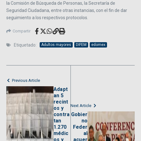
la Comisión de Búsqueda de Personas, la Secretaría de
Seguridad Ciudadana, entre otras instancias, con el fin de dar
seguimiento a los respectivos protocolos.
Compartir
Etiquetado:
Adultos mayores
DIFEM
edomex
Previous Article
Adapt
an 5
recint
Next Article
os y
contra
Gobier
tan
no
1.270
Feder
médic
al
os y
acuer