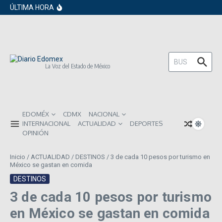
en los próximos 30 días
Saltar al contenido
ÚLTIMA HORA
Gobierno de Sheinbaum pide prestado a
inversionistas extranjeros; emite nueva
deuda externa
ISR subirá en México para 2026: Así será
el impacto directo en salarios y precios
Año Nuevo 2026: Los propósitos más
comunes entre los mexicanos
Buscar:
La Voz del Estado de México
EDOMÉX
CDMX
NACIONAL
INTERNACIONAL
ACTUALIDAD
DEPORTES
OPINIÓN
Inicio
/
ACTUALIDAD
/
DESTINOS
/
3 de cada 10 pesos por turismo en
México se gastan en comida
DESTINOS
3 de cada 10 pesos por turismo
en México se gastan en comida