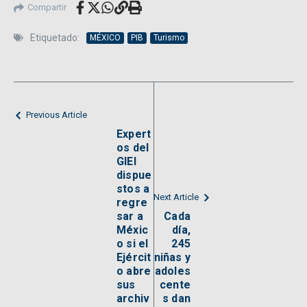
Compartir
Etiquetado:
MÉXICO
PIB
Turismo
Previous Article
Expert
os del
GIEI
dispue
stos a
Next Article
regre
sar a
Cada
Méxic
día,
o si el
245
Ejércit
niñas y
o abre
adoles
sus
cente
archiv
s dan