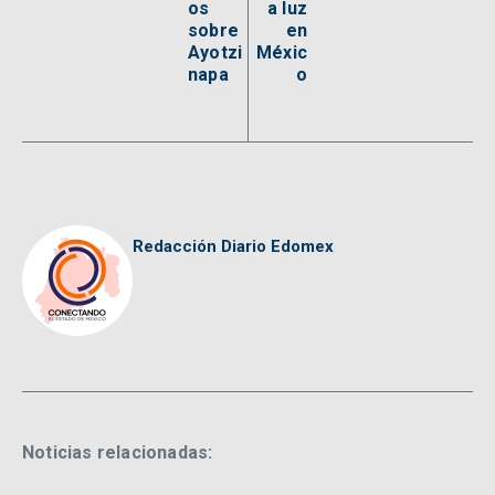
os
a luz
sobre
en
Ayotzi
Méxic
napa
o
Redacción Diario Edomex
Noticias relacionadas: