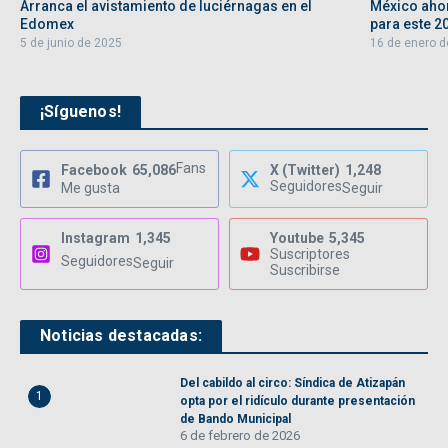
Arranca el avistamiento de luciérnagas en el
México aho
Edomex
para este 2
5 de junio de 2025
16 de enero d
¡Síguenos!
Fans
Facebook
65,086
X (Twitter)
1,248
Seguidores
Me gusta
Seguir
Instagram
1,345
Youtube
5,345
Suscriptores
Seguidores
Seguir
Suscribirse
Noticias destacadas:
Del cabildo al circo: Síndica de Atizapán
1
opta por el ridículo durante presentación
de Bando Municipal
6 de febrero de 2026