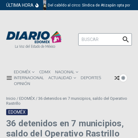
Saltar al contenido
ÚLTIMA HORA
Del cabildo al circo: Síndica de Atizapán opta por el 
Buscar:
La Voz del Estado de México
EDOMÉX
CDMX
NACIONAL
INTERNACIONAL
ACTUALIDAD
DEPORTES
OPINIÓN
Inicio
/
EDOMÉX
/
36 detenidos en 7 municipios, saldo del Operativo
Rastrillo
EDOMÉX
36 detenidos en 7 municipios,
saldo del Operativo Rastrillo