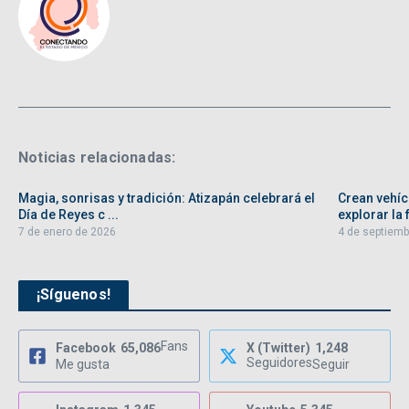
Noticias relacionadas:
Magia, sonrisas y tradición: Atizapán celebrará el
Crean vehíc
Día de Reyes c ...
explorar la f
7 de enero de 2026
4 de septiemb
¡Síguenos!
Fans
Facebook
65,086
X (Twitter)
1,248
Seguidores
Me gusta
Seguir