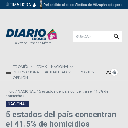
Saltar al contenido
ÚLTIMA HORA
Del cabildo al circo: Síndica de Atizapán opta por el 
Buscar:
La Voz del Estado de México
EDOMÉX
CDMX
NACIONAL
INTERNACIONAL
ACTUALIDAD
DEPORTES
OPINIÓN
Inicio
/
NACIONAL
/
5 estados del país concentran el 41.5% de
homicidios
NACIONAL
5 estados del país concentran
el 41.5% de homicidios