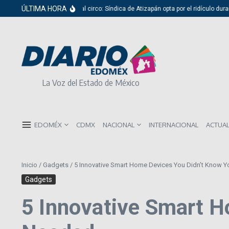
Saltar al contenido
ÚLTIMA HORA
Del cabildo al circo: Síndica de Atizapán opta por el ridículo durante 
La Voz del Estado de México
EDOMÉX
CDMX
NACIONAL
INTERNACIONAL
ACTUA
Inicio
/
Gadgets
/
5 Innovative Smart Home Devices You Didn’t Know 
Gadgets
5 Innovative Smart H