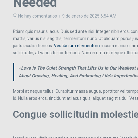
Needed
No hay comentarios
9 de enero de 2025
6:54 AM
Etiam quis mauris lacus. Duis sed ante nisi. Integer nibh eros, conva
mattis, varius nisl sagittis, fermentum nunc. Ut aliquam purus jus
justo iaculis rhoncus.
Vestibulum elementum
massa et nisi ullamc
sollicitudin, at varius tortor tempus. Nam in urna et neque effici
«Love Is The Quiet Strength That Lifts Us In Our Weakes
About Growing, Healing, And Embracing Life’s Imperfecti
Morbi at neque tellus. Curabitur massa augue, porttitor vel tempor
id. Nulla eros eros, tincidunt at lacus quis, aliquet sagittis dui. V
Congue sollicitudin molesti