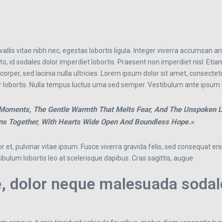
llis vitae nibh nec, egestas lobortis ligula. Integer viverra accumsan ante,
to, id sodales dolor imperdiet lobortis. Praesent non imperdiet nisl. Eti
orper, sed lacinia nulla ultricies. Lorem ipsum dolor sit amet, consectet
tur lobortis. Nulla tempus luctus urna sed semper. Vestibulum ante ipsum 
t Moments, The Gentle Warmth That Melts Fear, And The Unspoken L
ons Together, With Hearts Wide Open And Boundless Hope.»
 et, pulvinar vitae ipsum. Fusce viverra gravida felis, sed consequat eni
estibulum lobortis leo at scelerisque dapibus. Cras sagittis, augue
e, dolor neque malesuada sodal