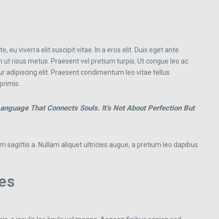
 eu viverra elit suscipit vitae. In a eros elit. Duis eget ante
am ut risus metus. Praesent vel pretium turpis. Ut congue leo ac
ur adipiscing elit. Praesent condimentum leo vitae tellus
primis.
anguage That Connects Souls. It’s Not About Perfection But
m sagittis a. Nullam aliquet ultricies augue, a pretium leo dapibus
es