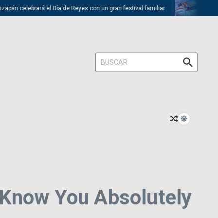
 celebrará el Día de Reyes con un gran festival familiar
Trump descar
Buscar:
 Know You Absolutely