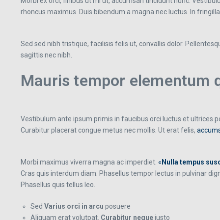
Morbi ex orci, finibus ut mi ut, accumsan tincidunt nunc. Vestibu
rhoncus maximus. Duis bibendum a magna nec luctus. In fringilla nu
Sed sed nibh tristique, facilisis felis ut, convallis dolor. Pell
sagittis nec nibh.
Mauris tempor elementum qu
Vestibulum ante ipsum primis in faucibus orci luctus et ultrices
Curabitur placerat congue metus nec mollis. Ut erat felis,
accums
Morbi maximus viverra magna ac imperdiet.
«
Nulla tempus susc
Cras quis interdum diam. Phasellus tempor lectus in pulvinar di
Phasellus quis tellus leo.
Sed
Varius orci in arcu
posuere
Aliquam erat volutpat.
Curabitur neque
justo