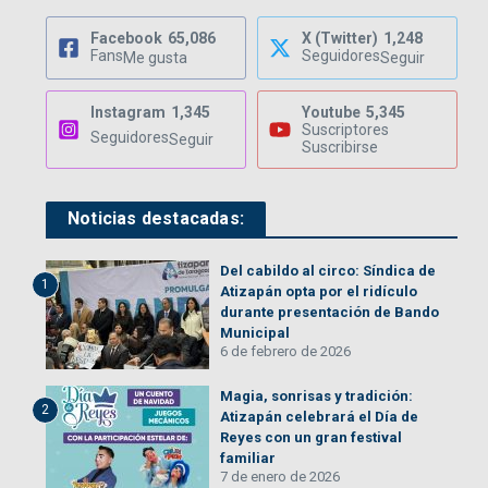
Facebook
65,086
X (Twitter)
1,248
Fans
Seguidores
Me gusta
Seguir
Instagram
1,345
Youtube
5,345
Suscriptores
Seguidores
Seguir
Suscribirse
Noticias destacadas:
Del cabildo al circo: Síndica de
1
Atizapán opta por el ridículo
durante presentación de Bando
Municipal
6 de febrero de 2026
Magia, sonrisas y tradición:
2
Atizapán celebrará el Día de
Reyes con un gran festival
familiar
7 de enero de 2026