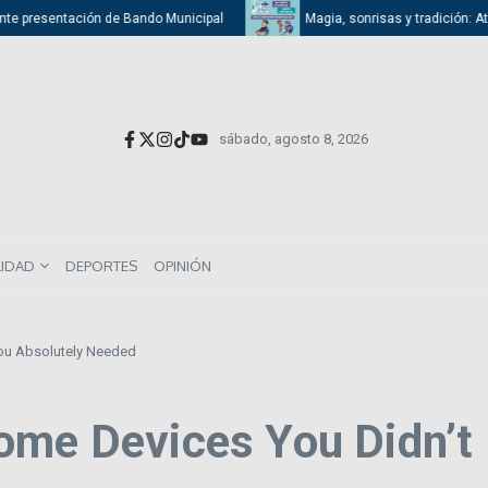
presentación de Bando Municipal
Magia, sonrisas y tradición: Atizapán
sábado, agosto 8, 2026
LIDAD
DEPORTES
OPINIÓN
You Absolutely Needed
ome Devices You Didn’t