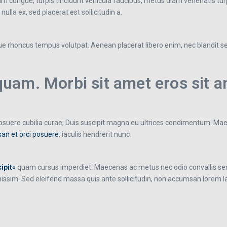
lum congue, turpis tincidunt vehicula faucibus, metus diam venenatis turp
lla ex, sed placerat est sollicitudin a.
entesque rhoncus tempus volutpat. Aenean placerat libero enim, nec bland
am. Morbi sit amet eros sit a
 posuere cubilia curae; Duis suscipit magna eu ultrices condimentum. Mae
an et orci posuere
, iaculis hendrerit nunc.
ipit
«
quam cursus imperdiet. Maecenas ac metus nec odio convallis sem
gnissim. Sed eleifend massa quis ante sollicitudin, non accumsan lorem