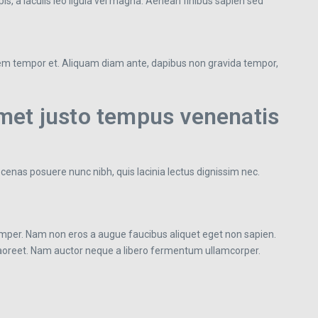
is, a iaculis leo ligula vel magna. Aenean finibus sapien sed
it sem tempor et. Aliquam diam ante, dapibus non gravida tempor,
met justo tempus venenatis
cenas posuere nunc nibh, quis lacinia lectus dignissim nec.
per. Nam non eros a augue faucibus aliquet eget non sapien.
 laoreet. Nam auctor neque a libero fermentum ullamcorper.